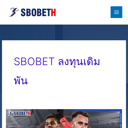
Skip
to
content
SBOBET ลงทุนเดิม
พัน
บอล
เต็ง
วัน