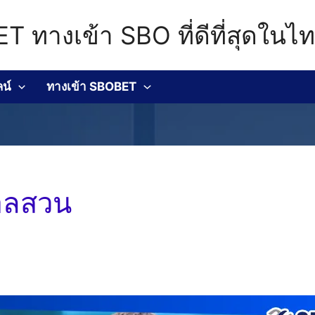
 ทางเข้า SBO ที่ดีที่สุดในไ
น์
ทางเข้า SBOBET
อลสวน