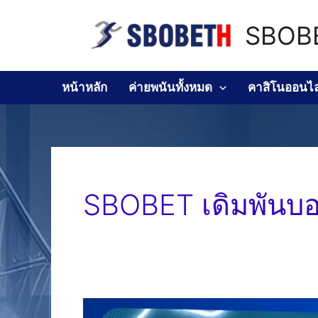
Skip
SBOBET
to
content
หน้าหลัก
ค่ายพนันทั้งหมด
คาสิโนออนไล
SBOBET เดิมพันบ
เทคนิค