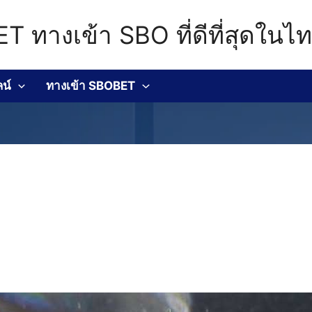
 ทางเข้า SBO ที่ดีที่สุดในไ
น์
ทางเข้า SBOBET