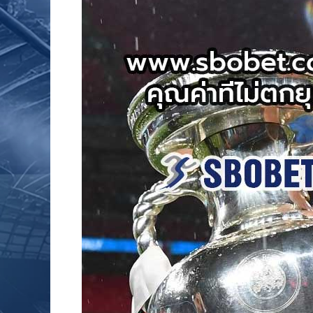
mobile
คุณค่า
ที่
ไม่
ตก
ยุค
หมด
สมัย