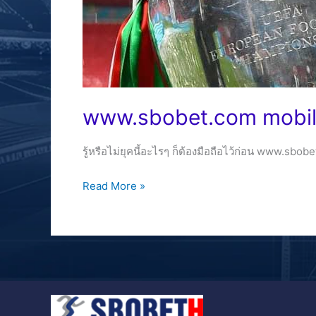
www.sbobet.com mobile 
รู้หรือไม่ยุคนี้อะไรๆ ก็ต้องมือถือไว้ก่อน www.sb
Read More »