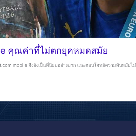
คุณค่าที่ไม่ตกยุคหมดสมัย
obet.com mobile จึงยังเป็นที่นิยมอย่างมาก และตอบโจทย์ความทันสมัยไม่