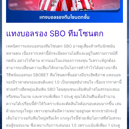
โซน
ตก
แทงบอลรอง SBO ทีมโซนตก
เทคนิคการแทงบอลรองทีมโซนตก SBO อาจดูเสี่ยงสำหรับนักพนัน
หลายคน เนื่องจากเหล่านี้มักจะมีผลงานไม่ดีและอยู่ในสถานการณ์ที่
กดดัน อย่างไรก็ตาม หากมองในแง่ของการลงทุน วิเคราะห์ถูกต้อง
สามารถเปลี่ยนความเสี่ยงให้กลายเป็นโอกาสทำกำไรได้อย่างน่าทึ่ง
วิธีพนันบอลรอง SBOBET ทีมโซนตกชั้นอย่างมีประสิทธิภาพ แทงบอล
รองมีราคาต่อรองแฮนดิแคป 1.0 เป็นกลยุทธ์น่าสนใจ เนื่องจากราคานี้
ช่วยสร้างยืดหยุ่นเดิมพัน SBO โดยคุณชนะเดิมพันถ้าสโมสรรองเสมอ
หรือชนะในเกม และหากแพ้เพียง 1 ประตู คุณได้เงินคืนเต็มจำนวน
ความได้เปรียบนี้ทำให้วิเคราะห์และตัดสินใจต้องรอบคอบมากขึ้น เล่น
ด้วยแรงจูงใจสูง เพราะทุกแต้มมีความหมายอยู่รอด พวกเขามักจะสู้
เต็มไม่ว่าเจอกับทีมใหญ่หรือเล็ก แรงจูงใจนี้ช่วยเพิ่มโอกาสที่สโมสรจะ
ต่อสู้จนจบเกม ซึ่งเหมาะกับการเล่นรอง 1.0 เพราะแม้แพ้เพียง 1 ประตู