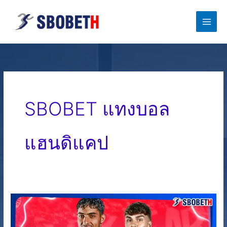
Skip
to
content
SBOBET แทงบอล
แฮนดิแคป
แฮนดิ
แคป
SBOBET