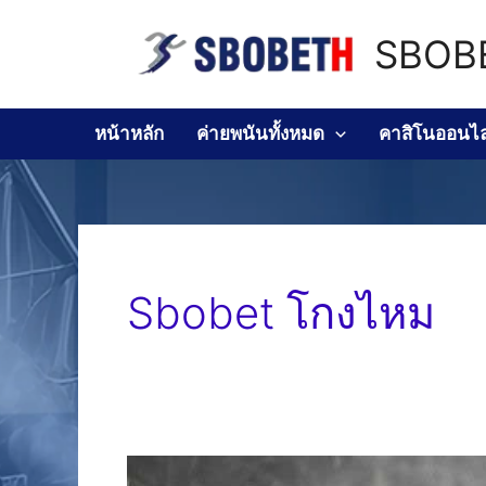
Skip
SBOBET
to
content
หน้าหลัก
ค่ายพนันทั้งหมด
คาสิโนออนไล
Sbobet โกงไหม
Sbobet