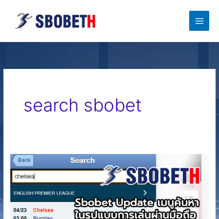
Skip
to
content
search sbobet
Sbobet
Update
เมนู
ค้นหา
ใน